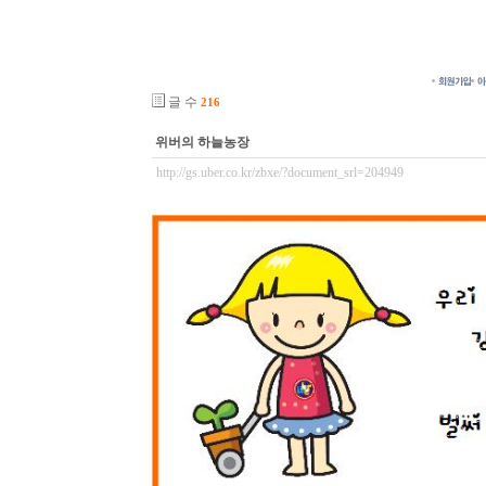
글 수
216
위버의 하늘농장
http://gs.uber.co.kr/zbxe/?document_srl=204949