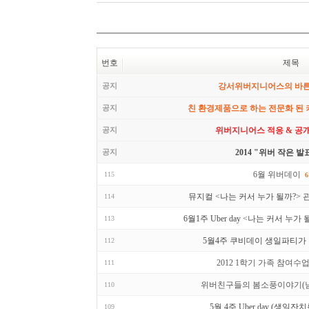
번호
제목
공지
강서위버지니어스의 바
공지
친 환경제품으로 하는 전문화 된
공지
위버지니어스 적응 & 공
공지
2014 "위버 작은 발
6월 위버데이
115
6
뮤지컬 <나는 커서 누가 될까?> 
114
6월1주 Uber day <나는 커서 누가
113
5월4주 쿠비데이 생일파티가
112
2012 1학기 가족 참여수업 
111
위버친구들의 봄소풍이야기(
110
5월 4주 Uber day (생일잔
109