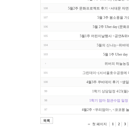
5월2주 문화프로젝트 후기 <서대문 자연
108
5월 3주 봄소풍을 가
107
5월 2주 Uber day (문
106
5월1주 어린이날행사 <공연&위
105
5월의 신나는~위버데
104
5월 1주 Uber day
103
위버의 하늘농
그린데이~(서서울호수공원에 다
101
4월3주 쿠비데이 후기 <생
100
1학기 상담일정 4/23(월)~
99
1학기 엄마 참관수업 일정 5/2
98
4월2주 <우리엄마>, <코코몽 
97
목록
첫 페이지
1
2
3