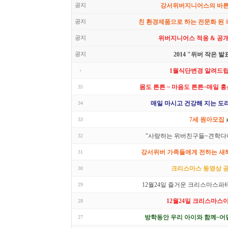
공지
강서위버지니어스의 바
공지
친 환경제품으로 하는 전문화 된
공지
위버지니어스 적응 & 공
공지
2014 "위버 작은 발
1월식단변경 알려드립
몸도 튼튼 ~ 마음도 튼튼~매일 홍
35
매일 마시고 건강해 지는 도
34
7세 원아모집
33
"사랑하는 위버친구들~견학다녀
32
강서위버 가족들에게 전하는 새해 
31
크리스마스 동영상 공
30
12월24일 즐거운 크리스마스파티
29
12월24일 크리스마스
28
방학동안 우리 아이와 함께~어딜
27