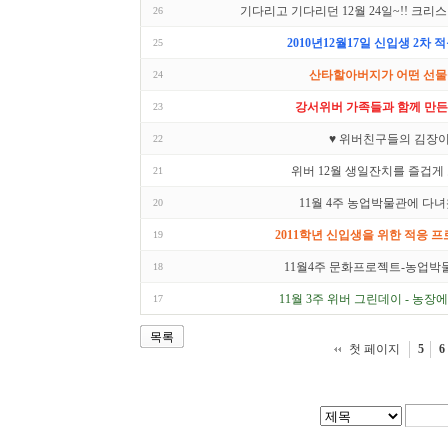
기다리고 기다리던 12월 24일~!! 크리
26
2010년12월17일 신입생 2차 
25
산타할아버지가 어떤 선물
24
강서위버 가족들과 함께 만든
23
♥ 위버친구들의 김장이
22
위버 12월 생일잔치를 즐겁게
21
11월 4주 농업박물관에 다녀
20
2011학년 신입생을 위한 적응 프
19
11월4주 문화프로젝트-농업박
18
11월 3주 위버 그린데이 - 농장에
17
목록
첫 페이지
5
6