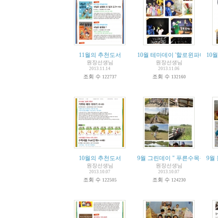
11월의 추천도서
10월 테마데이 '할로윈파티'
10
원장선생님
원장선생님
2013.11.14
2013.11.06
조회 수
조회 수
122737
132160
10월의 추천도서
9월 그린데이 " 푸른수목원"
9월
원장선생님
원장선생님
2013.10.07
2013.10.07
조회 수
조회 수
122505
124230