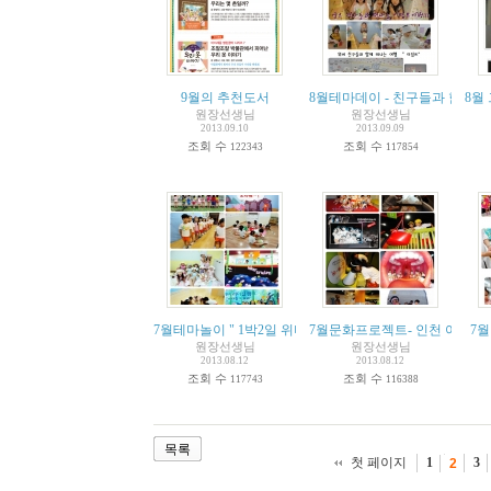
9월의 추천도서
8월테마데이 - 친구들과 함께 
8월
원장선생님
원장선생님
2013.09.10
2013.09.09
조회 수
조회 수
122343
117854
7월테마놀이 " 1박2일 위버 리더십캠프"
7월문화프로젝트- 인천 어린이
7월
원장선생님
원장선생님
2013.08.12
2013.08.12
조회 수
조회 수
117743
116388
목록
첫 페이지
1
3
2