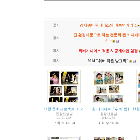
공지
강서위버지니어스의 바른먹거리
2
친 환경제품으로 하는 전문화 된 키디케
공지
스
7
공지
위버지니어스 적응 & 공개수업 일정
공지
2014 "위버 작은 발표회"
11월 문화프로젝트 "마리오네트 인형극"
11월 테마데이 " 위버 찜질방"
11
원장선생님
원장선생님
2013.12.09
2013.12.09
조회 수
조회 수
132178
132207