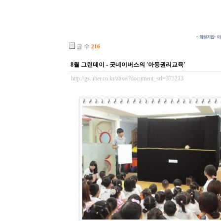
글 수
216
8월 그린데이 - 굿네이버스의 '아동권리교육'
http://gs.uber.co.kr/zbxe/?document_srl=373213