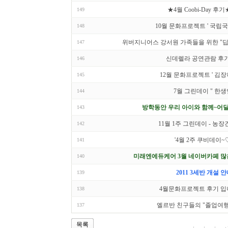
★4월 Coobi-Day 후기
149
10월 문화프로젝트 ' 국립
148
위버지니어스 강서원 가족들을 위한 "딥
147
신데렐라 공연관람 후기.
146
12월 문화프로젝트 ' 김장하
145
7월 그린데이 " 한생
144
방학동안 우리 아이와 함께~어딜
143
11월 1주 그린데이 - 농
142
'4월 2주 쿠비데이~
141
미래엔에듀케어 3월 네이버카페 많
140
2011 3세반 개설 
139
4월문화프로젝트 후기 입
138
엘르반 친구들의 "졸업여행
137
목록