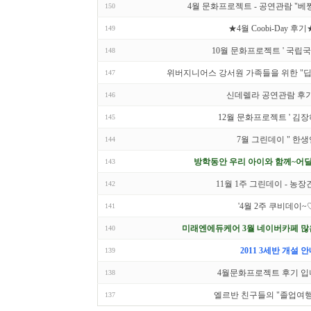
4월 문화프로젝트 - 공연관람 "
150
★4월 Coobi-Day 후기
149
10월 문화프로젝트 ' 국립
148
위버지니어스 강서원 가족들을 위한 "딥
147
신데렐라 공연관람 후기.
146
12월 문화프로젝트 ' 김장하
145
7월 그린데이 " 한생
144
방학동안 우리 아이와 함께~어딜
143
11월 1주 그린데이 - 농
142
'4월 2주 쿠비데이~
141
미래엔에듀케어 3월 네이버카페 많
140
2011 3세반 개설 
139
4월문화프로젝트 후기 입
138
엘르반 친구들의 "졸업여행
137