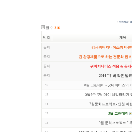
글 수
216
번호
제목
공지
강서위버지니어스의 바른
공지
친 환경제품으로 하는 전문화 된 
공지
위버지니어스 적응 & 공개
공지
2014 "위버 작은 발
8월 그린데이 - 굿네이버스의 
16
5월4주 쿠비데이 생일파티가 
15
7월문화프로젝트- 인천 어
14
3월 그린데이
13
9월 문화프로젝트 " 
12