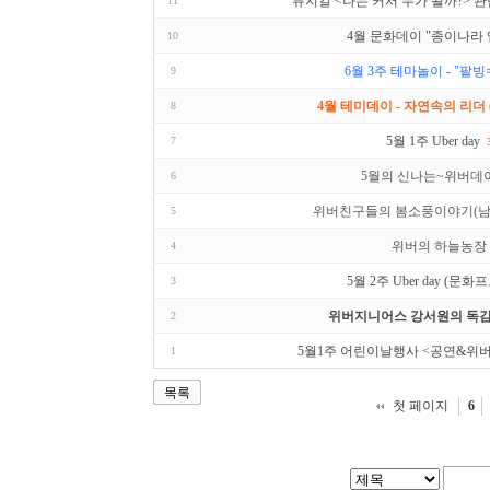
뮤지컬 <나는 커서 누가 될까?> 관
11
4월 문화데이 "종이나라 
10
6월 3주 테마놀이 - "팥빙
9
4월 테미데이 - 자연속의 리더 (
8
5월 1주 Uber day
7
5월의 신나는~위버데
6
위버친구들의 봄소풍이야기(남
5
위버의 하늘농장
4
5월 2주 Uber day (문
3
위버지니어스 강서원의 독감
2
5월1주 어린이날행사 <공연&위버
1
목록
첫 페이지
6