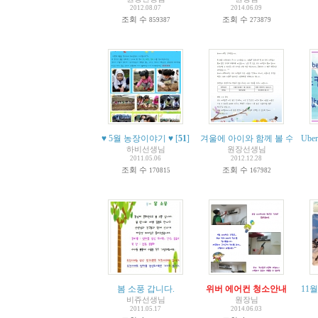
2012.08.07
2014.06.09
조회 수
조회 수
859387
273879
♥ 5월 농장이야기 ♥
[
51
]
겨울에 아이와 함께 볼 수 있는 
Ube
하비선생님
원장선생님
2011.05.06
2012.12.28
조회 수
조회 수
170815
167982
봄 소풍 갑니다.
위버 에어컨 청소안내
11
비쥬선생님
원장님
2011.05.17
2014.06.03