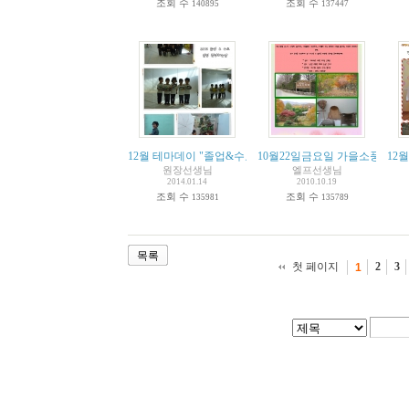
조회 수
조회 수
140895
137447
12월 테마데이 "졸업&수료앨범 촬영"
10월22일금요일 가을소풍을 갑
12
원장선생님
엘프선생님
2014.01.14
2010.10.19
조회 수
조회 수
135981
135789
목록
첫 페이지
2
3
1