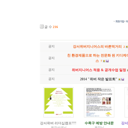
글 수
216
공지
강서위버지니어스의 바른먹거리
2
친 환경제품으로 하는 전문화 된 키디케
공지
스
7
공지
위버지니어스 적응 & 공개수업 일정
공지
2014 "위버 작은 발표회"
강서위버 리더십캠프!!!!
[
2
]
수족구 예방 안내문
강서
원장선생님
원장님