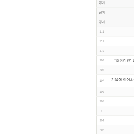
공지
공지
공지
212
211
210
"초청강연"
209
208
겨울에 아이와 
207
206
205
203
202