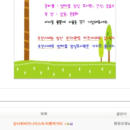
제목
글쓴이
원장선생
강서위버지니어스의 바른먹거리
2