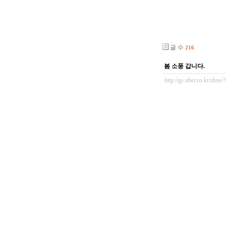
글 수
216
봄 소풍 갑니다.
http://gs.uber.co.kr/zbx