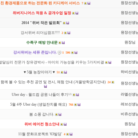
원장선생
친 환경제품으로 하는 전문화 된 키디케어 서비스
7
원장선생
위버지니어스 적응 & 공개수업 일정
원장선생
2014 "위버 작은 발표회"
원장선생
강서위버 리더십캠프!!!!
2
원장님
수족구 예방 안내문
원장선생
강서위버는 세퓨 존입니다.
1
506
원장선생
 발달심리 전문가 장유경박사 - 아이의 가능성을 키우는 5가지비결
하비선생
♥ 5월 농장이야기 ♥
51
함께 볼 수 있는 추천 공연 및 전시, 체험 안내 (겨울방학공지안내)
24
원장선생
라엘선생
Uber day - 월드컵 공원 나들이 후기^^
레브선생
5월 4주 Uber day (생일잔치를 해요)
766
비쥬선생
봄 소풍 갑니다.
원장님
위버 에어컨 청소안내
원장선생
11월 문화프로젝트 '63빌딩'
4