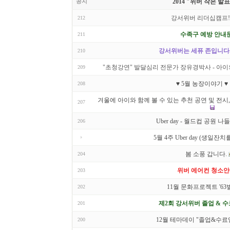
공지
2014 "위버 작은 발
강서위버 리더십캠프!!
212
수족구 예방 안내
211
강서위버는 세퓨 존입니다
210
"초청강연" 발달심리 전문가 장유경박사 - 아
209
♥ 5월 농장이야기 ♥
208
겨울에 아이와 함께 볼 수 있는 추천 공연 및 전시
207
Uber day - 월드컵 공원 나
206
5월 4주 Uber day (생일잔치
봄 소풍 갑니다.
204
위버 에어컨 청소
203
11월 문화프로젝트 '63
202
제2회 강서위버 졸업 & 수
201
12월 테마데이 "졸업&수료
200