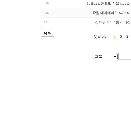
10월22일금요일 가을소풍을
199
12월 테마데이 ' 크리스마
198
강서위버 " 여름 리더십
197
목록
첫 페이지
2
3
1