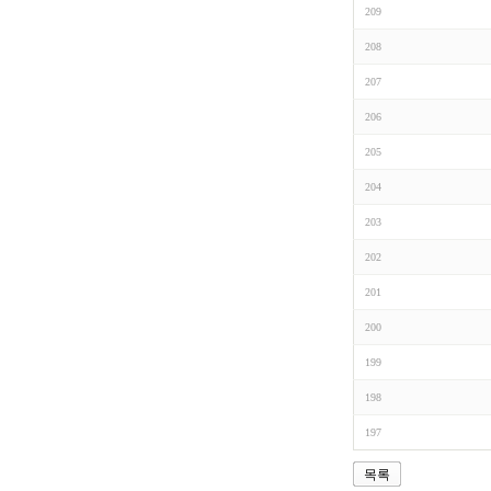
209
208
207
206
205
204
203
202
201
200
199
198
197
목록