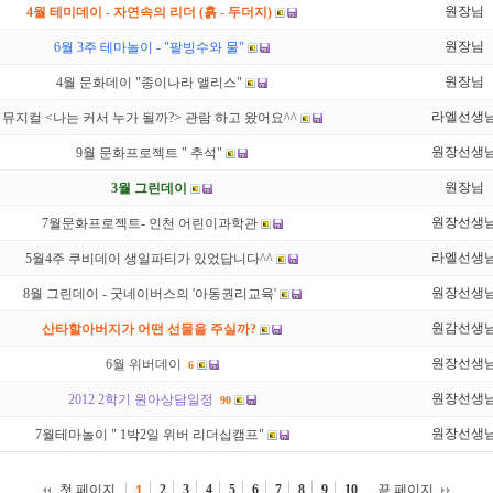
원장님
4월 테미데이 - 자연속의 리더 (흙 - 두더지)
원장님
6월 3주 테마놀이 - "팥빙수와 물"
원장님
4월 문화데이 "종이나라 앨리스"
라엘선생
뮤지컬 <나는 커서 누가 될까?> 관람 하고 왔어요^^
원장선생
9월 문화프로젝트 " 추석"
원장님
3월 그린데이
원장선생
7월문화프로젝트- 인천 어린이과학관
라엘선생
5월4주 쿠비데이 생일파티가 있었답니다^^
원장선생
8월 그린데이 - 굿네이버스의 '아동권리교육'
원감선생
산타할아버지가 어떤 선물을 주실까?
원장선생
6월 위버데이
6
원장선생
2012 2학기 원아상담일정
90
원장선생
7월테마놀이 " 1박2일 위버 리더십캠프"
첫 페이지
2
3
4
5
6
7
8
9
10
끝 페이지
1