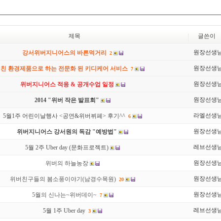
제목
글쓴이
원장선생
강서위버지니어스의 바른먹거리
2
원장선생
친 환경제품으로 하는 전문화 된 키디케어 서비스
7
원장선생
위버지니어스 적응 & 공개수업 일정
원장선생
2014 "위버 작은 발표회"
라엘선생
5월1주 어린이날행사 <공연&위버뷔페> 후기^^
6
원장선생
위버지니어스 강서원의 독감 "예방법"
레브선생
5월 2주 Uber day (문화프로젝트)
원장선생
위버의 하늘농장
원장선생
위버친구들의 봄소풍이야기(남경수목원)
20
원장선생
5월의 신나는~위버데이~
7
레브선생
5월 1주 Uber day
3