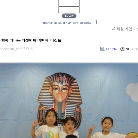
회원 가입
 함께 떠나는 다섯번째 여행지 '이집트'
e/?document_srl=373216
117794
2013.09