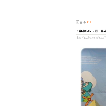
글 수
216
8월테마데이 - 친구들과
http://gs.uber.co.kr/zbx