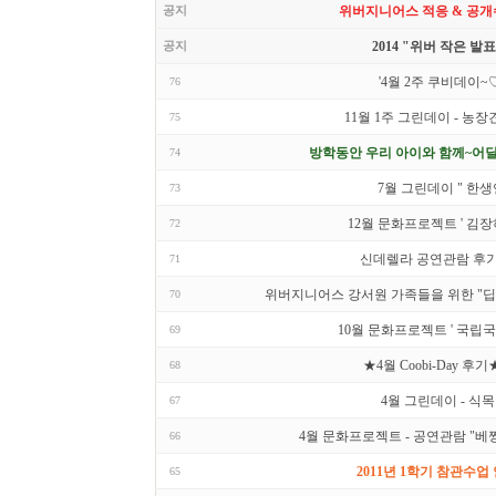
공지
위버지니어스 적응 & 공개
공지
2014 "위버 작은 발
'4월 2주 쿠비데이~
76
11월 1주 그린데이 - 농
75
방학동안 우리 아이와 함께~어딜
74
7월 그린데이 " 한생
73
12월 문화프로젝트 ' 김장하
72
신데렐라 공연관람 후기.
71
위버지니어스 강서원 가족들을 위한 "딥
70
10월 문화프로젝트 ' 국립
69
★4월 Coobi-Day 후기
68
4월 그린데이 - 식
67
4월 문화프로젝트 - 공연관람 "베
66
2011년 1학기 참관수업
65