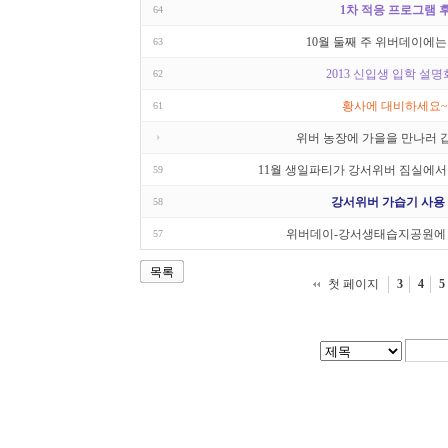
1차 적응 프로그램 
64
10월 둘째 주 위버데이에는요.
63
2013 신입생 입학 설명
62
황사에 대비하세요~
61
위버 농장에 가을을 만나러 갑
11월 생일파티가 강서위버 짐실에서 
59
강서위버 가습기 사용
58
위버데이-강서생태습지공원에 
57
목록
첫 페이지
3
4
5