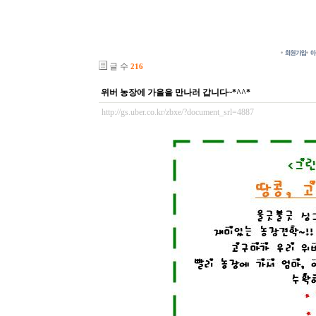
글 수
216
위버 농장에 가을을 만나러 갑니다~*^^*
http://gs.uber.co.kr/zbxe/?document_srl=4887