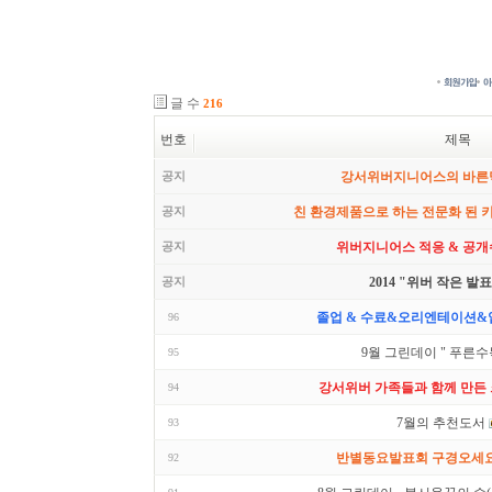
글 수
216
번호
제목
공지
강서위버지니어스의 바른
공지
친 환경제품으로 하는 전문화 된 
공지
위버지니어스 적응 & 공개
공지
2014 "위버 작은 발
졸업 & 수료&오리엔테이션&입
96
9월 그린데이 " 푸른수
95
강서위버 가족들과 함께 만든
94
7월의 추천도서
93
반별동요발표회 구경오세요~
92