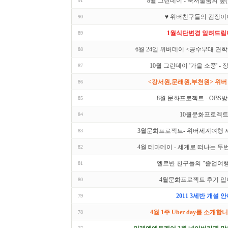
8월 그린데이 - 북서울꿈의 숲
91
♥ 위버친구들의 김장이
90
1월식단변경 알려드립
89
6월 24일 위버데이 <공수부대 견학
88
10월 그린데이 '가을 소풍' 
87
<강서원,문래원,부천원> 위버
86
8월 문화프로젝트 - OBS
85
10월문화프로젝
84
3월문화프로젝트- 위버세계여행 제
83
4월 테마데이 - 세계로 떠나는 두번
82
엘르반 친구들의 "졸업여행
81
4월문화프로젝트 후기 입
80
2011 3세반 개설 
79
4월 1주 Uber day를 소개합니
78