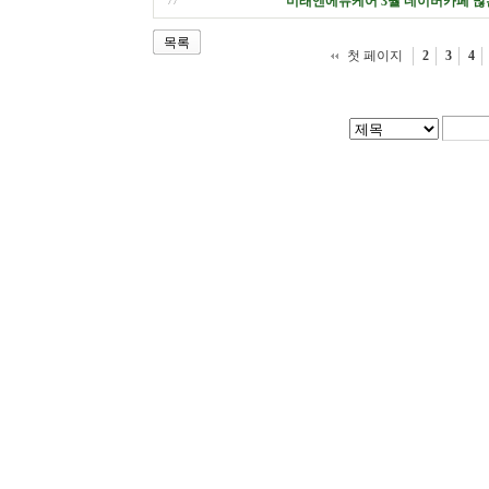
미래엔에듀케어 3월 네이버카페 많
77
목록
첫 페이지
2
3
4