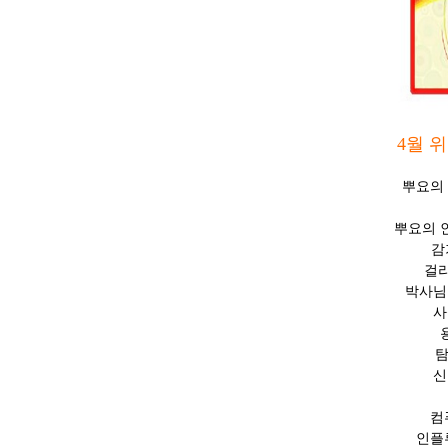
4월 
뿌요의
뿌요의 
감기의
걸리는
박사님은 
사실을
용기
탐험
신비한
컴퓨터
인플루엔