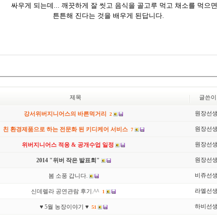
싸우게 되는데... 깨끗하게 잘 씻고 음식을 골고루 먹고 채소를 먹으
튼튼해 진다는
것을 배우게 된답니다.
제목
글쓴이
원장선
강서위버지니어스의 바른먹거리
2
원장선
친 환경제품으로 하는 전문화 된 키디케어 서비스
7
원장선
위버지니어스 적응 & 공개수업 일정
원장선
2014 "위버 작은 발표회"
비쥬선
봄 소풍 갑니다.
라엘선
신데렐라 공연관람 후기.^^
1
하비선
♥ 5월 농장이야기 ♥
51