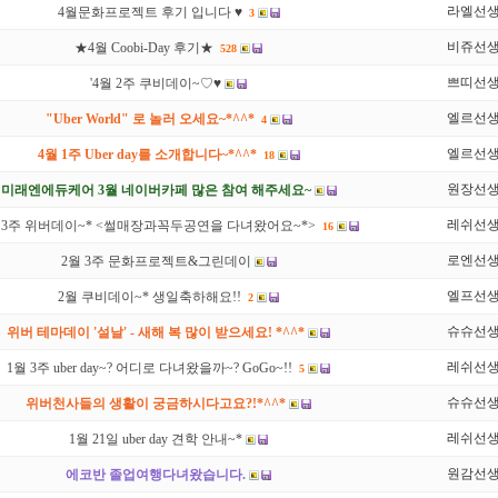
라엘선
4월문화프로젝트 후기 입니다 ♥
3
비쥬선
★4월 Coobi-Day 후기★
528
쁘띠선
'4월 2주 쿠비데이~♡♥
엘르선
"Uber World" 로 놀러 오세요~*^^*
4
엘르선
4월 1주 Uber day를 소개합니다~*^^*
18
원장선
미래엔에듀케어 3월 네이버카페 많은 참여 해주세요~
레쉬선
 3주 위버데이~* <썰매장과꼭두공연을 다녀왔어요~*>
16
로엔선
2월 3주 문화프로젝트&그린데이
엘프선
2월 쿠비데이~* 생일축하해요!!
2
슈슈선
위버 테마데이 '설날' - 새해 복 많이 받으세요! *^^*
레쉬선
1월 3주 uber day~? 어디로 다녀왔을까~? GoGo~!!
5
슈슈선
위버천사들의 생활이 궁금하시다고요?!*^^*
레쉬선
1월 21일 uber day 견학 안내~*
원감선
에코반 졸업여행다녀왔습니다.