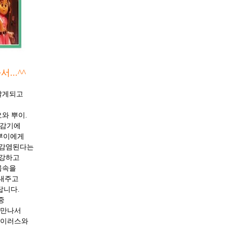
..^^
알게되고
와 뿌이.
 감기에
뿌이에게
 감염된다는
 강하고
몸속을
내주고
답니다.
중
 만나서
바이러스와