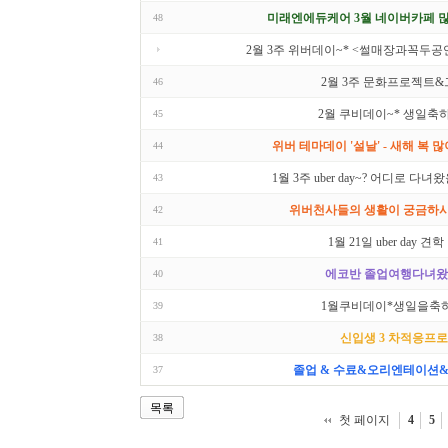
미래엔에듀케어 3월 네이버카페 많
48
2월 3주 위버데이~* <썰매장과꼭두공
2월 3주 문화프로젝트
46
2월 쿠비데이~* 생일축하
45
위버 테마데이 '설날' - 새해 복 많
44
1월 3주 uber day~? 어디로 다녀왔
43
위버천사들의 생활이 궁금하시다
42
1월 21일 uber day 견
41
에코반 졸업여행다녀왔
40
1월쿠비데이*생일을축하
39
신입생 3 차적응프
38
졸업 & 수료&오리엔테이션&
37
목록
첫 페이지
4
5