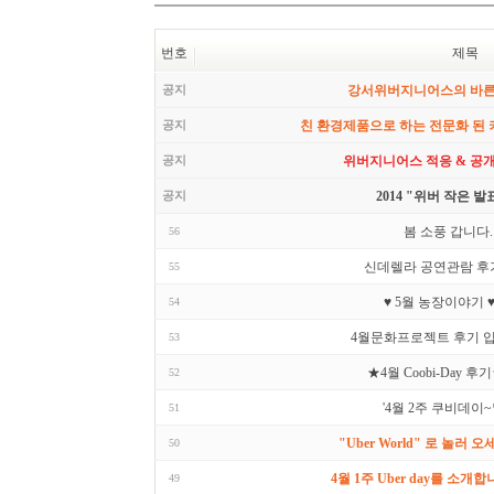
번호
제목
공지
강서위버지니어스의 바
공지
친 환경제품으로 하는 전문화 된
공지
위버지니어스 적응 & 공
공지
2014 "위버 작은 발
봄 소풍 갑니다.
56
신데렐라 공연관람 후기
55
♥ 5월 농장이야기 
54
4월문화프로젝트 후기 입
53
★4월 Coobi-Day 후
52
'4월 2주 쿠비데이
51
"Uber World" 로 놀러 오
50
4월 1주 Uber day를 소개합
49