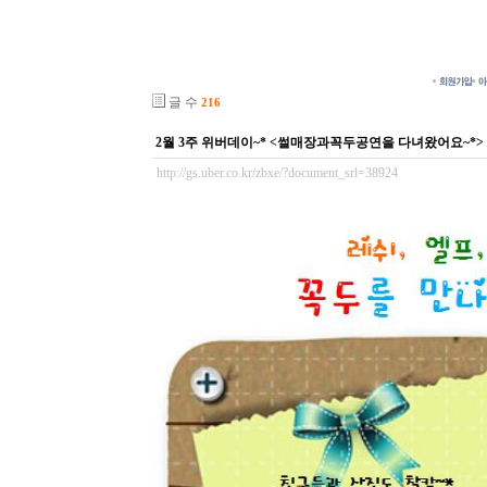
글 수
216
2월 3주 위버데이~* <썰매장과꼭두공연을 다녀왔어요~*>
http://gs.uber.co.kr/zbxe/?document_srl=38924