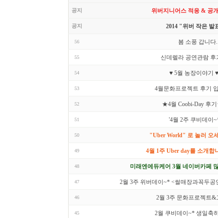
공지
위버지니어스 적응 & 공
공지
2014 "위버 작은 발
봄 소풍 갑니다.
56
신데렐라 공연관람 후기
55
♥ 5월 농장이야기 
54
4월문화프로젝트 후기 입
53
★4월 Coobi-Day 후
52
'4월 2주 쿠비데이
51
"Uber World" 로 놀러 오
50
4월 1주 Uber day를 소개합
49
미래엔에듀케어 3월 네이버카페 많
48
2월 3주 위버데이~* <썰매장과꼭두공
47
2월 3주 문화프로젝트
46
2월 쿠비데이~* 생일축하
45