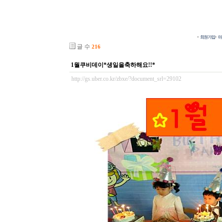
글 수
216
1월쿠비데이*생일을축하해요!!*
http://gs.uber.co.kr/zbxe/?document_srl=29102