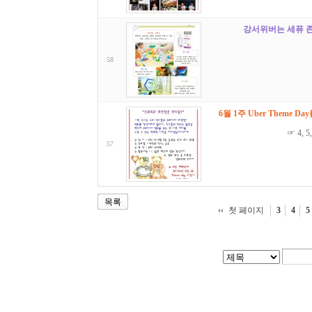
강서위버는 세퓨 
58
6월 1주 Uber Theme D
☞ 4,
57
목록
첫 페이지
3
4
5