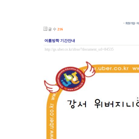
글 수
216
여름방학 기간안내
http://gs.uber.co.kr/zbxe/?document_srl=84535