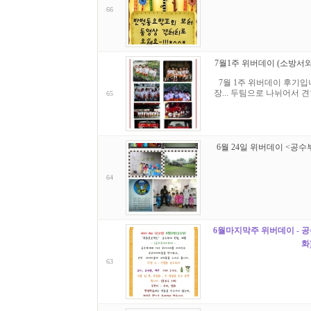
66
7월1주 위버데이 (소방서와
7월 1주 위버데이 후기입
장... 두팀으로 나뉘어서
65
6월 24일 위버데이 <공수
64
6월마지막주 위버데이 - 공
화
63