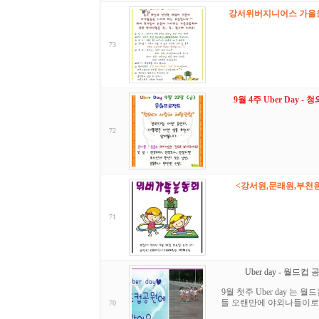
강서위버지니어스 가을
73
9월 4주 Uber Day 
72
<강서원,문래원,부천원
71
Uber day - 월드
9월 첫주 Uber day 
들 오랜만에 야외나들이로
70