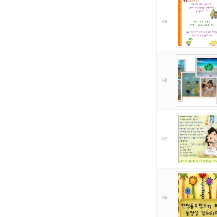
69
68
67
66