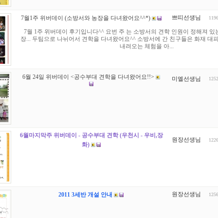
쁘띠선생님
7월1주 위버데이 (소방서와 농장을 다녀왔어요^^*)
119
7월 1주 위버데이 후기입니다^^ 요번 주 는 소방서의 견학 인원이 정해져 있
장... 두팀으로 나뉘어서 견학을 다녀왔어요^^ 소방서에 간 친구들은 화재 대
내려오는 체험을 아...
6월 24일 위버데이 <공수부대 견학을 다녀왔어요!!>
미엘선생님
125
6월마지막주 위버데이 - 공수부대 견학 (우천시 - 우비,장
원장선생님
122
화)
원장선생님
2011 3세반 개설 안내
125