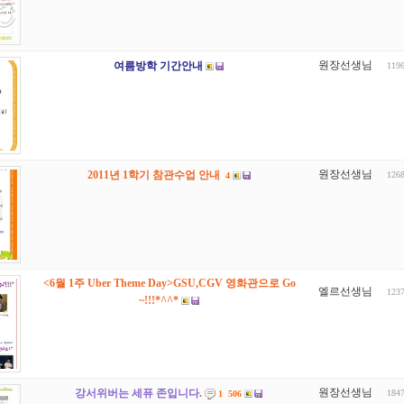
원장선생님
여름방학 기간안내
119
원장선생님
2011년 1학기 참관수업 안내
126
4
<6월 1주 Uber Theme Day>GSU,CGV 영화관으로 Go
엘르선생님
123
~!!!*^^*
원장선생님
강서위버는 세퓨 존입니다.
184
1
506