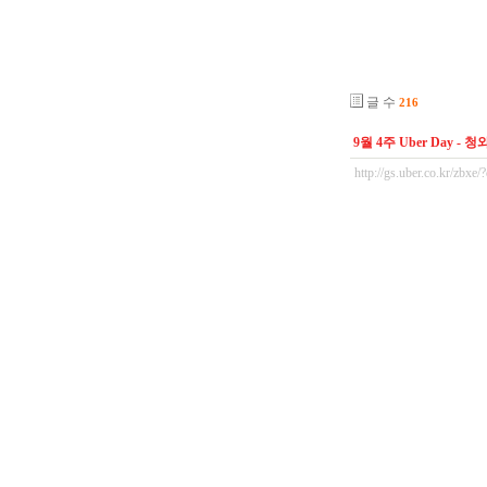
글 수
216
9월 4주 Uber Day 
http://gs.uber.co.kr/zbx