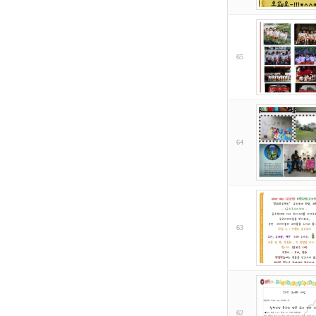
65
64
63
62