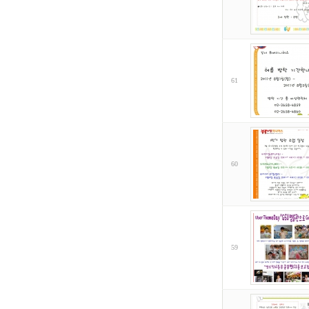
61
60
59