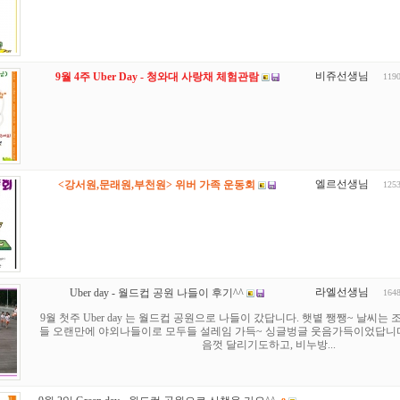
비쥬선생님
9월 4주 Uber Day - 청와대 사랑채 체험관람
119
엘르선생님
<강서원,문래원,부천원> 위버 가족 운동회
125
라엘선생님
Uber day - 월드컵 공원 나들이 후기^^
164
9월 첫주 Uber day 는 월드컵 공원으로 나들이 갔답니다. 햇볕 쨍쨍~ 날씨
들 오랜만에 야외나들이로 모두들 설레임 가득~ 싱글벙글 웃음가득이었답니다
음껏 달리기도하고, 비누방...