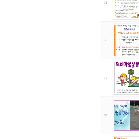
73
71
70