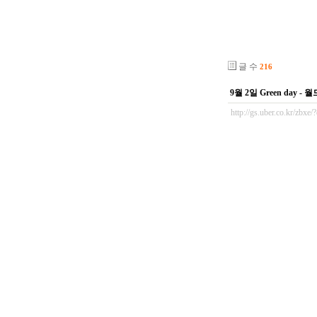
글 수
216
9월 2일 Green day
http://gs.uber.co.kr/zbx