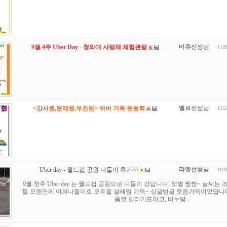
비쥬선생님
9월 4주 Uber Day - 청와대 사랑채 체험관람
118
엘르선생님
<강서원,문래원,부천원> 위버 가족 운동회
125
라엘선생님
Uber day - 월드컵 공원 나들이 후기^^
164
9월 첫주 Uber day 는 월드컵 공원으로 나들이 갔답니다. 햇볕 쨍쨍~ 날씨
들 오랜만에 야외나들이로 모두들 설레임 가득~ 싱글벙글 웃음가득이었답니다
음껏 달리기도하고, 비누방...