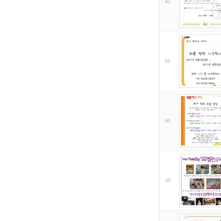
62
61
60
59