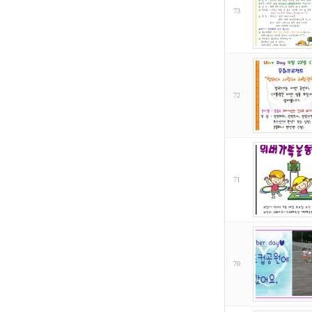
73
72
71
70