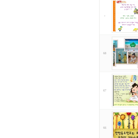
68
67
66