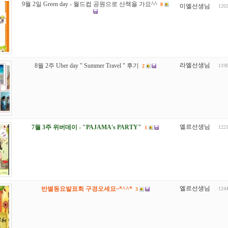
9월 2일 Green day - 월드컵 공원으로 산책을 가요^^
8
미엘선생님
120
라엘선생님
8월 2주 Uber day " Summer Travel " 후기
119
2
엘르선생님
7월 3주 위버데이 - "PAJAMA's PARTY"
122
1
엘르선생님
반별동요발표회 구경오세요~*^^*
124
3