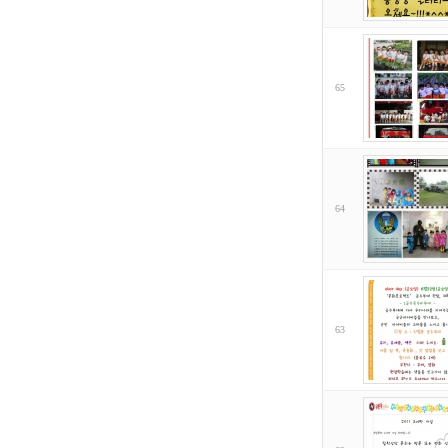
65
64
63