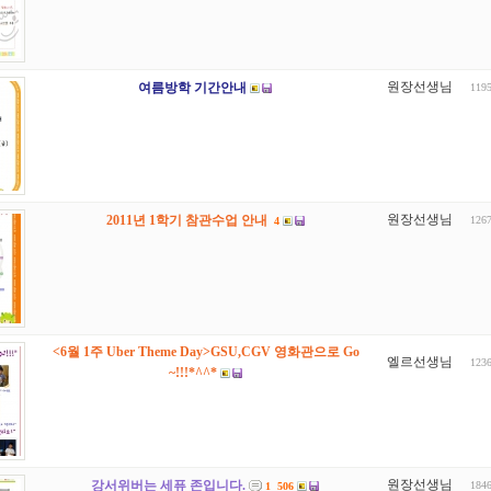
원장선생님
여름방학 기간안내
119
원장선생님
2011년 1학기 참관수업 안내
126
4
<6월 1주 Uber Theme Day>GSU,CGV 영화관으로 Go
엘르선생님
123
~!!!*^^*
원장선생님
강서위버는 세퓨 존입니다.
184
1
506