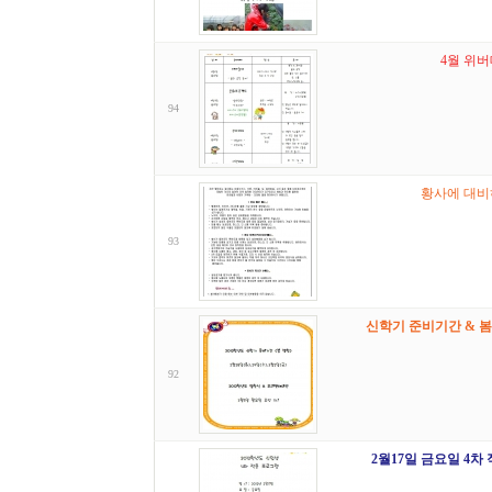
4월 위버
94
황사에 대비
93
신학기 준비기간 & 봄
92
2월17일 금요일 4차