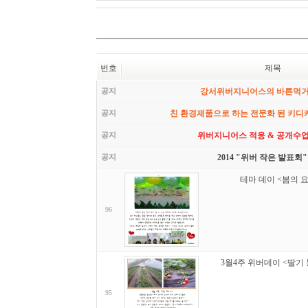
번호
제목
공지
강서위버지니어스의 바른먹
공지
친 환경제품으로 하는 전문화 된 키디
공지
위버지니어스 적응 & 공개수업
공지
2014 "위버 작은 발표회"
테마 데이 <봄의 요
96
3월4주 위버데이 <딸기
95