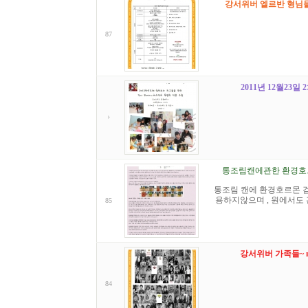
강서위버 엘르반 형님
87
2011년 12월23
통조림캔에관한 환경호
통조림 캔에 환경호르몬 검
용하지않으며 , 원에서도 
85
강서위버 가족들~ mer
84