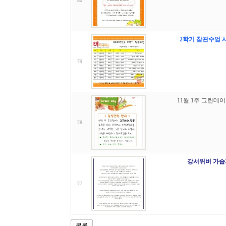
80
2학기 참관수업 
79
11월 1주 그린데이
78
강서위버 가습
77
목록