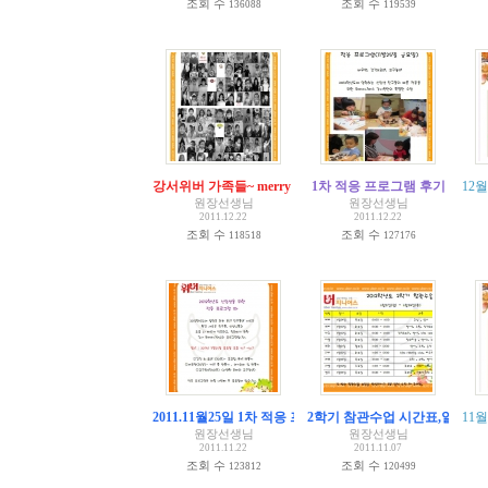
조회 수
조회 수
136088
119539
강서위버 가족들~ merry christmas~
1차 적응 프로그램 후기
12월
원장선생님
원장선생님
2011.12.22
2011.12.22
조회 수
조회 수
118518
127176
2011.11월25일 1차 적응 프로그램 안내
2학기 참관수업 시간표,일정공
[
1
]
11
원장선생님
원장선생님
2011.11.22
2011.11.07
조회 수
조회 수
123812
120499