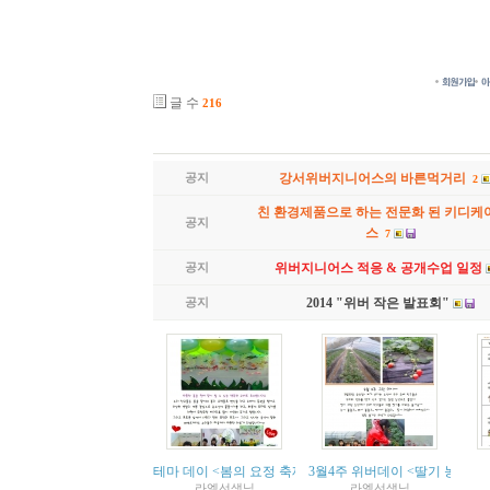
글 수
216
공지
강서위버지니어스의 바른먹거리
2
친 환경제품으로 하는 전문화 된 키디케
공지
스
7
공지
위버지니어스 적응 & 공개수업 일정
공지
2014 "위버 작은 발표회"
테마 데이 <봄의 요정 축제> 후기^^
3월4주 위버데이 <딸기 농장에
라엘선생님
라엘선생님