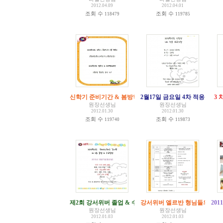
2012.04.09
2012.04.01
조회 수
조회 수
118479
119785
신학기 준비기간 & 봄방학 & 입학식 공지
2월17일 금요일 4차 적응 프로
3 
원장선생님
원장선생님
2012.01.30
2012.01.30
조회 수
조회 수
119740
119873
제2회 강서위버 졸업 & 수료 일정
강서위버 엘르반 형님들의 졸
[
3
]
20
원장선생님
원장선생님
2012.01.03
2012.01.03