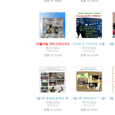
조회 수
조회 수
120655
120753
12월24일 크리스마스이브파티
기다리고 기다리던 12월 24일~
3월
원감선생님
레쉬선생님
2010.12.24
2010.12.21
조회 수
조회 수
121229
121318
5월2주 문화프로젝트 후기 <서대문 자연사 박물관 & 덕수
2월 3주 위버데이~* <썰매장
2월
라엘선생님
레쉬선생님
2012.05.14
2011.02.18
조회 수
조회 수
121651
121957