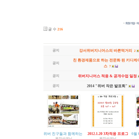
글 수
216
공지
강서위버지니어스의 바른먹거리
2
친 환경제품으로 하는 전문화 된 키디케
공지
스
7
공지
위버지니어스 적응 & 공개수업 일정
공지
2014 "위버 작은 발표회"
위버 친구들과 함께하는 1학기 가족 참여 여행!!!
2012.1.20 3차적응 프로그램 공
6월
원장선생님
원장선생님