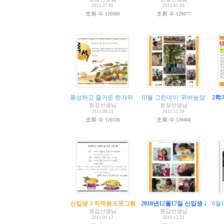
2013.07.05
2012.01.03
조회 수
조회 수
120069
120077
풍성하고 즐거운 한가위 되세요!!!
10월 그린데이 '위버농장'
[
5
2학
]
원장선생님
원장선생님
2013.09.13
2012.11.19
조회 수
조회 수
120330
120466
신입생 3 차적응프로그램
2010년12월17일 신입생 2차 적
6월
원감선생님
원감선생님
2011.01.12
2010.12.21