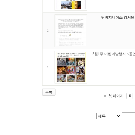
위버지니어스 강서원의
2
5월1주 어린이날행사 <공
1
목록
첫 페이지
6