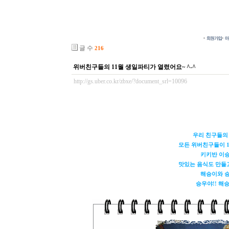
글 수
216
위버친구들의 11월 생일파티가 열렸어요~ ^-^
http://gs.uber.co.kr/zbxe/?document_srl=10096
우리 친구들의
모든 위버친구들이
키키반 이
맛있는 음식도 만들
해승이와 승
승우야!! 해