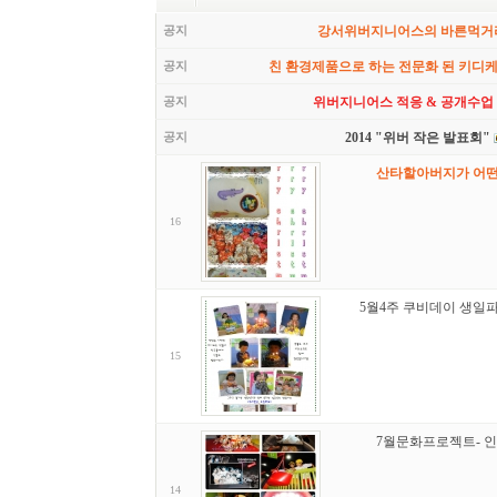
공지
강서위버지니어스의 바른먹거
공지
친 환경제품으로 하는 전문화 된 키디
공지
위버지니어스 적응 & 공개수업
공지
2014 "위버 작은 발표회"
산타할아버지가 어떤
16
5월4주 쿠비데이 생일
15
7월문화프로젝트- 
14