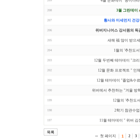
4월 문화데이 "종이나라
209
3월 그린데이
208
황사와 미세먼지 건
207
위버지니어스 강서원의 독감
206
새해 福 많이 받으세
205
1월의 '추천도서
204
12월 두번째 테마데이 "크
203
12월 문화 프로젝트 " 인체
202
12월 테마데이 "졸업&수
201
위버에서 추천하는 "겨울 방
200
12월의 '추천도서
199
2학기 참관수업
198
11월 테마데이 " 위버 
197
목록
첫 페이지
2
3
1