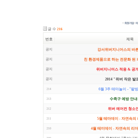
글 수
216
번호
제목
공지
강서위버지니어스의 바
공지
친 환경제품으로 하는 전문화 된
공지
위버지니어스 적응 & 공
공지
2014 "위버 작은 발
6월 3주 테마놀이 - "팥
214
수족구 예방 안내
213
위버 에어컨 청소
212
5월 테마데이 - 자연속의 
211
4월 테미데이 - 자연속의 리더 
210