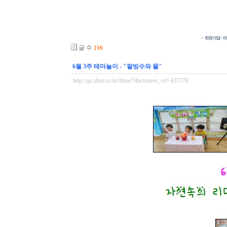
글 수
216
6월 3주 테마놀이 - "팥빙수와 물"
http://gs.uber.co.kr/zbxe/?document_srl=431776