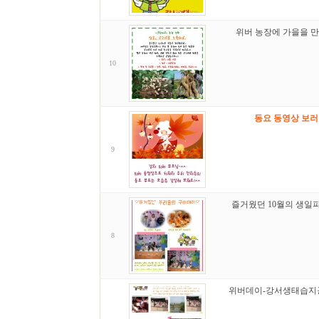
위버 농장에 가을을 만
10
동요 동영상 보러
9
즐거웠던 10월의 생일파
8
위버데이-강서생태습지공