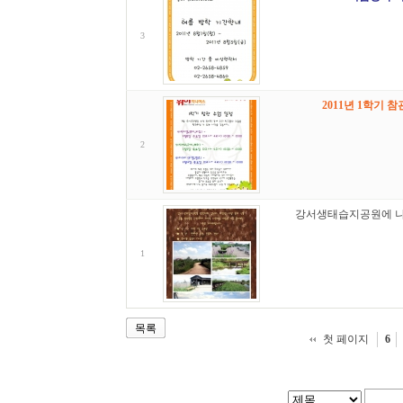
3
2011년 1학기 
2
강서생태습지공원에 나
1
목록
첫 페이지
6