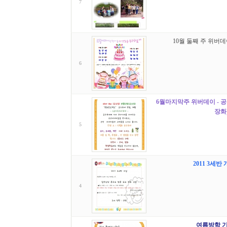
7
10월 둘째 주 위버데이
6
6월마지막주 위버데이 - 공
장화
5
2011 3세반
4
여름방학 