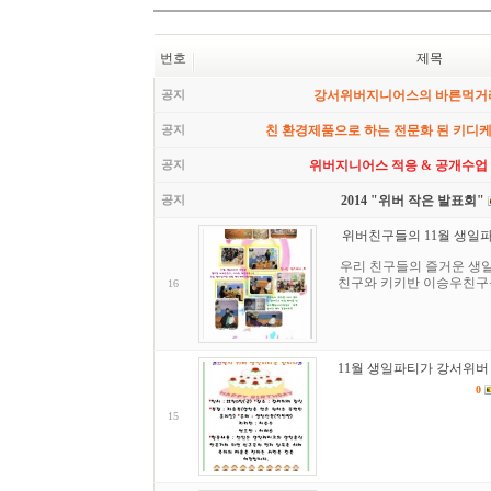
번호
제목
공지
강서위버지니어스의 바른먹거
공지
친 환경제품으로 하는 전문화 된 키디
공지
위버지니어스 적응 & 공개수업
공지
2014 "위버 작은 발표회"
위버친구들의 11월 생일파
우리 친구들의 즐거운 생일
친구와 키키반 이승우친구를
16
11월 생일파티가 강서위버
0
15