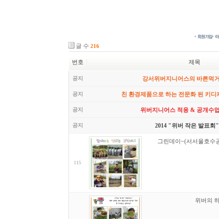
글 수
216
번호
제목
공지
강서위버지니어스의 바른먹
공지
친 환경제품으로 하는 전문화 된 키디
공지
위버지니어스 적응 & 공개수업
공지
2014 "위버 작은 발표회"
그린데이~(서서울호수공
115
위버의 