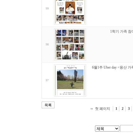
99
1학기 가족 참
98
6월1주 Uber day <용
97
목록
첫 페이지
1
2
3