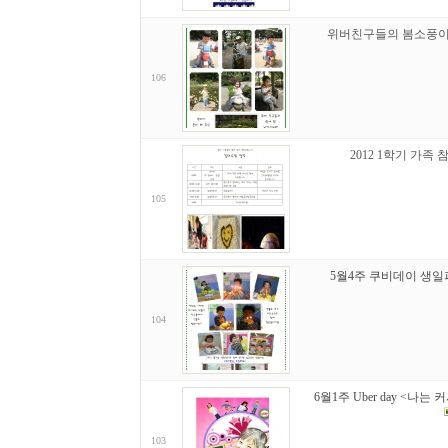
위버친구들의 봄소풍이
106
2012 1학기 가족 
105
5월4주 쿠비데이 생일
104
6월1주 Uber day <나는
103