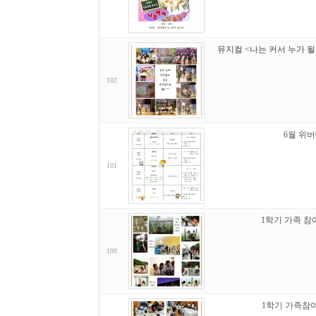
뮤지컬 <나는 커서 누가 될
102
6월 위
101
1학기 가족 참여
100
1학기 가족참여