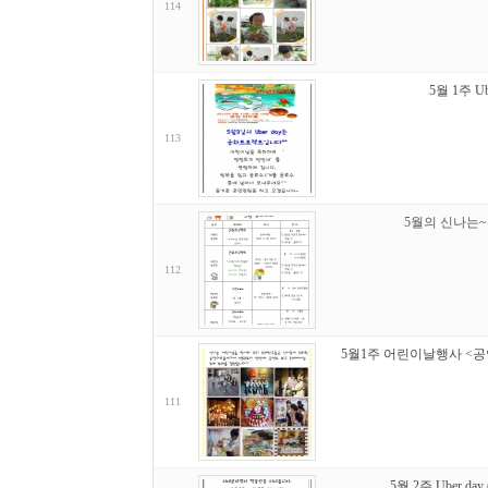
114
5월 1주 Ub
113
5월의 신나는
112
5월1주 어린이날행사 <공
111
5월 2주 Uber d