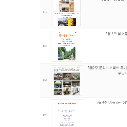
110
5월 3주 봄소
109
5월2주 문화프로젝트 후기
수궁>
108
5월 4주 Uber day
107