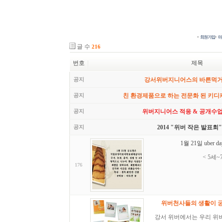
글 수
216
번호
제목
공지
강서위버지니어스의 바른먹
공지
친 환경제품으로 하는 전문화 된 키디
공지
위버지니어스 적응 & 공개수업
공지
2014 "위버 작은 발표회"
1월 21일 uber 
< 5세
176
위버천사들의 생활이 궁
강서 위버에서는 우리 위