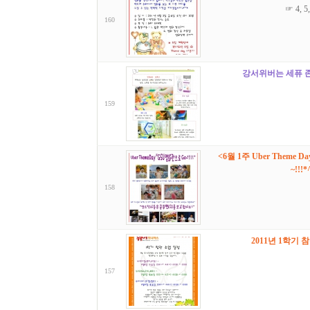
☞ 4,
160
강서위버는 세퓨 
159
<6월 1주 Uber Theme 
~!!!*
158
2011년 1학기
157