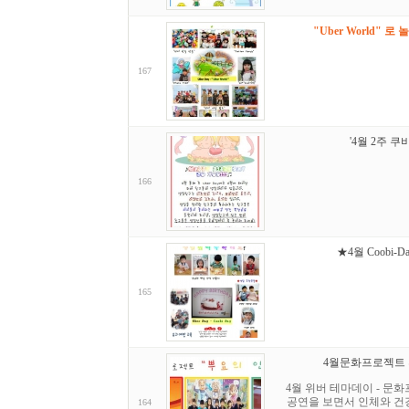
"Uber World" 로
167
'4월 2주 
166
★4월 Coobi-
165
4월문화프로젝트 
4월 위버 테마데이 - 문화
공연을 보면서 인체와 건
164