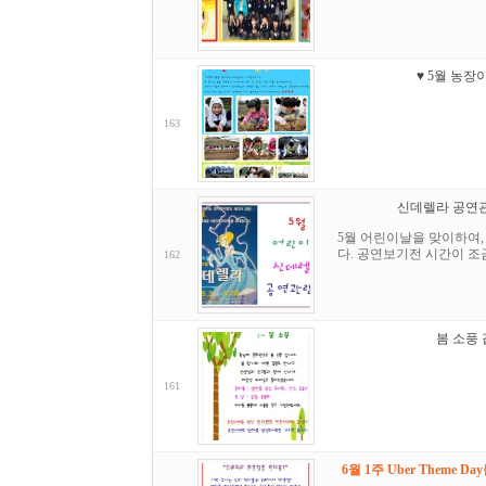
♥ 5월 농장
163
신데렐라 공연관
5월 어린이날을 맞이하여
다. 공연보기전 시간이 조
162
봄 소풍 
161
6월 1주 Uber Theme D