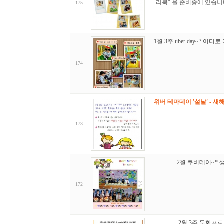
리북" 을 준비중에 있습
175
1월 3주 uber day~? 어디
174
위버 테마데이 '설날' - 새해
173
2월 쿠비데이~* 
172
2월 3주 문화프