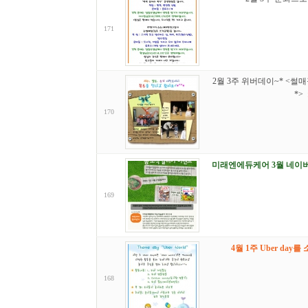
171
2월 3주 위버데이~* <
*>
170
미래엔에듀케어 3월 네이버
169
4월 1주 Uber day
168