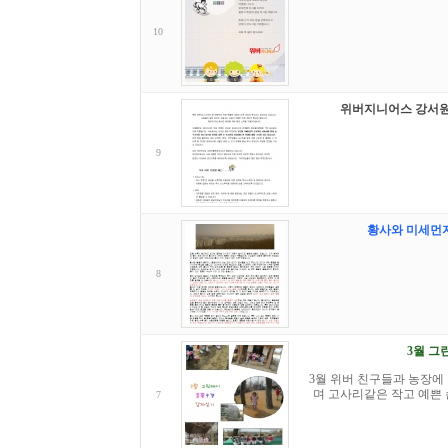
10
위버지니어스 강서원
9
황사와 미세먼
8
3월 그
3월 위버 친구들과 농장에
며 고사리같은 작고 예쁜 
7