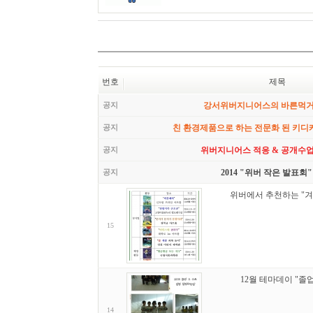
번호
제목
공지
강서위버지니어스의 바른먹
공지
친 환경제품으로 하는 전문화 된 키디
공지
위버지니어스 적응 & 공개수업
공지
2014 "위버 작은 발표회"
위버에서 추천하는 "겨
15
12월 테마데이 "졸
14