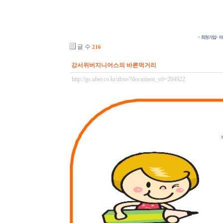
글 수
216
강서위버지니어스의 바른먹거리
http://gs.uber.co.kr/zbxe/?document_srl=204922