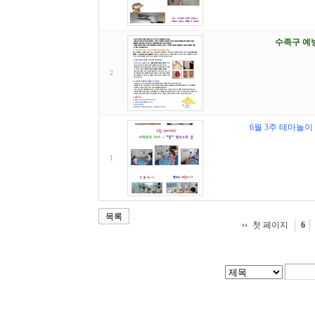
수족구 예
2
6월 3주 테마놀이 
1
목록
첫 페이지
6