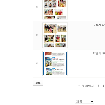
19
2학기 
18
12월의 '
17
목록
첫 페이지
5
6