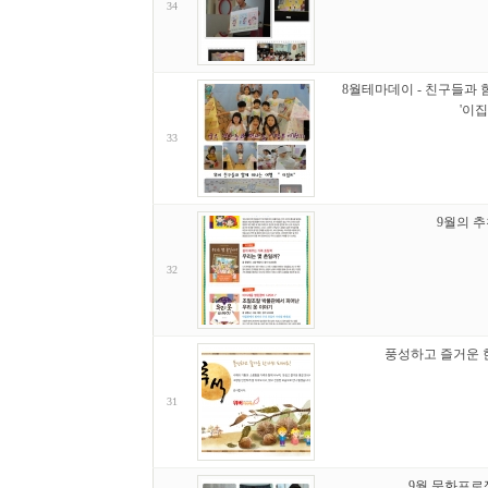
34
8월테마데이 - 친구들과
'이집
33
9월의 
32
풍성하고 즐거운 한
31
9월 문화프로젝