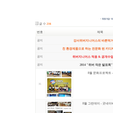
글 수
216
번호
제목
공지
강서위버지니어스의 바른먹
공지
친 환경제품으로 하는 전문화 된 키디
공지
위버지니어스 적응 & 공개수업
공지
2014 "위버 작은 발표회"
8월 문화프로젝트 
35
8월 그린데이 - 굿네이