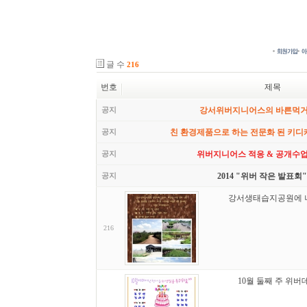
글 수
216
번호
제목
공지
강서위버지니어스의 바른먹
공지
친 환경제품으로 하는 전문화 된 키디
공지
위버지니어스 적응 & 공개수업
공지
2014 "위버 작은 발표회"
강서생태습지공원에 나
216
10월 둘째 주 위버데