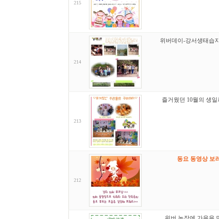
215
위버데이-강서생태습지
214
즐거웠던 10월의 생일파
213
동요 동영상 보러
212
위버 농장에 가을을 만