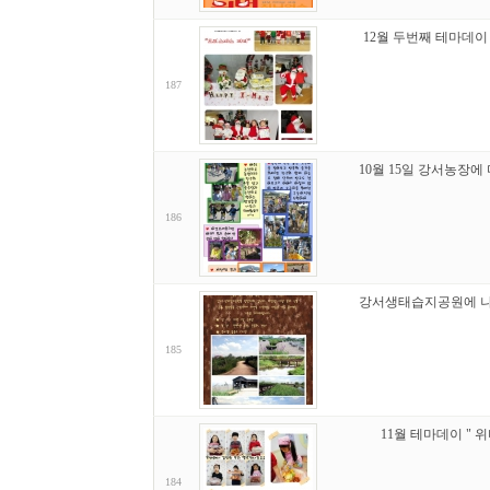
12월 두번째 테마데이
187
10월 15일 강서농장에
186
강서생태습지공원에 나
185
11월 테마데이 " 
184