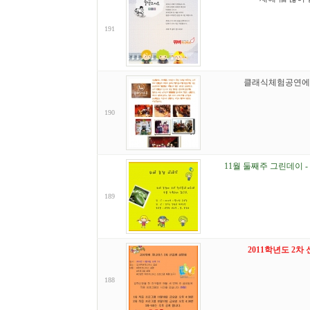
191
클래식체험공연에
190
11월 둘째주 그린데이 
189
2011학년도 2차
188