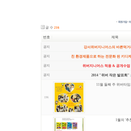
글 수
216
번호
제목
공지
강서위버지니어스의 바른먹거
공지
친 환경제품으로 하는 전문화 된 키디
공지
위버지니어스 적응 & 공개수업
공지
2014 "위버 작은 발표회"
11월 둘째 주 위버타임
196
1월의 '추