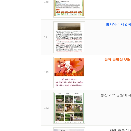
195
황사와 미세먼지
194
동요 동영상 보러
193
용산 가족 공원에 다
192
새해 福 많이 