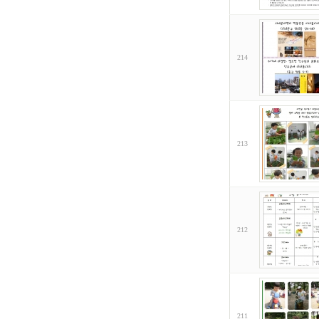
214
213
212
211