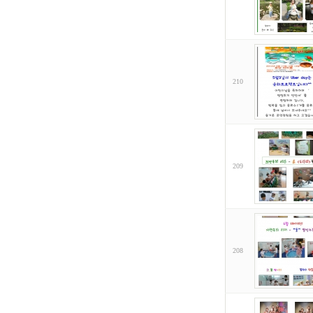
210
209
208