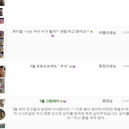
뮤지컬 <나는 커서 누가 될까?> 관람 하고 왔어요^^
라엘선생님
1129
원장선생님
9월 문화프로젝트 " 추석"
1140
원장님
3월 그린데이
1150
3월 위버 친구들과 농장에 다녀왔어요~^^ 이른 봄이 찾아와 따뜻한 햇볕과 예
며 고사리같은 작고 예쁜 손으로 감자를 땅속에 쏙쏙 심어주었습니다. 감자를 
라~"라고 흙을 꼭꼭 덮어...