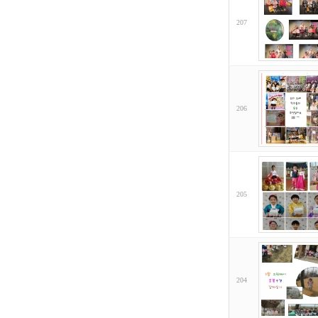
207
206
205
204