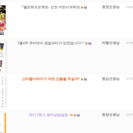
원장선생님
7월문화프로젝트- 인천 어린이과학관
1164
라엘선생님
5월4주 쿠비데이 생일파티가 있었답니다^^
1172
원감선생님
산타할아버지가 어떤 선물을 주실까?
1177
원장선생님
2012 2학기 원아상담일정
1177
90