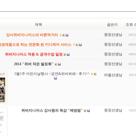
제목
글쓴이
조회 
원장선생님
강서위버지니어스의 바른먹거리
6925
2
원장선생님
환경제품으로 하는 전문화 된 키디케어 서비스
6902
7
원장선생님
위버지니어스 적응 & 공개수업 일정
6495
원장선생님
2014 "위버 작은 발표회"
6511
5월1주 어린이날행사 <공연&위버뷔페> 후기^^
6
라엘선생님
1021
원장선생님
위버지니어스 강서원의 독감 "예방법"
1025