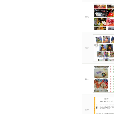
203
202
201
200