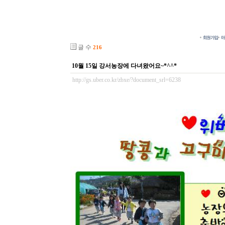
글 수
216
10월 15일 강서농장에 다녀왔어요~*^^*
http://gs.uber.co.kr/zbxe/?document_srl=6238