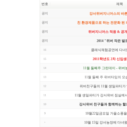
번호
제목
공지
강서위버지니어스의 바
공지
친 환경제품으로 하는 전문화 된
공지
위버지니어스 적응 & 공
공지
2014 "위버 작은 발
클래식체험공연에 다녀
16
2011학년도 2차 신입
15
11월 둘째주 그린데이 - 위버
14
11월 둘째 주 위버타임의 모
13
위버친구들의 11월 생일파티가 열
12
11월 생일파티가 강서위버 짐실에서
11
강서위버 친구들과 함께하는 할로
10
10월22일금요일 가을소풍을
9
10월 15일 강서농장에 다녀왔