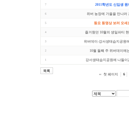
2011학년도 신입생 원
7
위버 농장에 가을을 만나러 갑
6
동요 동영상 보러 오세요
5
즐거웠던 10월의 생일파티 현장
4
위버데이-강서생태습지공원에
3
10월 둘째 주 위버데이에는요.
2
강서생태습지공원에 나들이갑
1
목록
첫 페이지
6