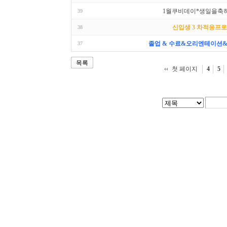
1월쿠비데이*생일을축하
39
신입생 3 차적응프
38
졸업 & 수료&오리엔테이션&
37
목록
첫 페이지
4
5