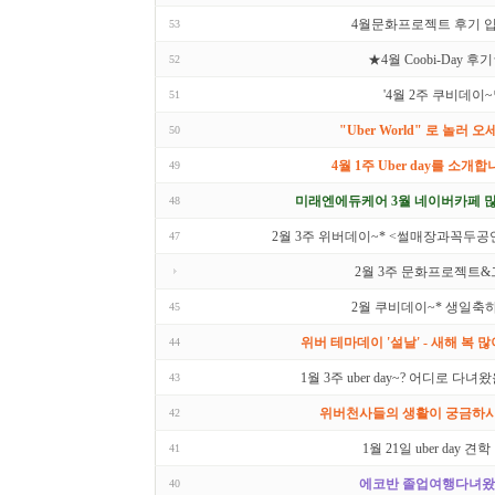
4월문화프로젝트 후기 입
53
★4월 Coobi-Day 후
52
'4월 2주 쿠비데이
51
"Uber World" 로 놀러 오
50
4월 1주 Uber day를 소개합
49
미래엔에듀케어 3월 네이버카페 많
48
2월 3주 위버데이~* <썰매장과꼭두공
47
2월 3주 문화프로젝트
2월 쿠비데이~* 생일축하
45
위버 테마데이 '설날' - 새해 복 많
44
1월 3주 uber day~? 어디로 다녀왔
43
위버천사들의 생활이 궁금하시다
42
1월 21일 uber day 견
41
에코반 졸업여행다녀왔
40