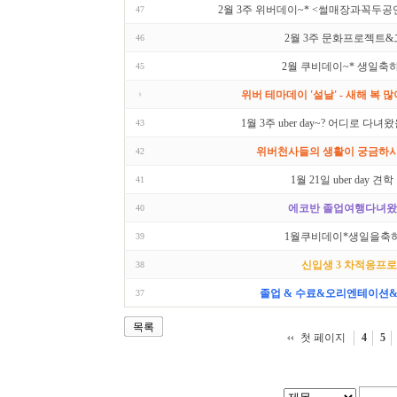
2월 3주 위버데이~* <썰매장과꼭두공
47
2월 3주 문화프로젝트
46
2월 쿠비데이~* 생일축하
45
위버 테마데이 '설날' - 새해 복 많
1월 3주 uber day~? 어디로 다녀왔
43
위버천사들의 생활이 궁금하시다
42
1월 21일 uber day 견
41
에코반 졸업여행다녀왔
40
1월쿠비데이*생일을축하
39
신입생 3 차적응프
38
졸업 & 수료&오리엔테이션&
37
목록
첫 페이지
4
5