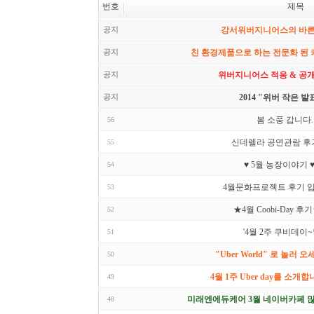
번호
제목
공지
강서위버지니어스의 바
공지
친 환경제품으로 하는 전문화 된
공지
위버지니어스 적응 & 공
공지
2014 "위버 작은 발
봄 소풍 갑니다.
56
신데렐라 공연관람 후기
55
♥ 5월 농장이야기 
54
4월문화프로젝트 후기 입
53
★4월 Coobi-Day 후
52
'4월 2주 쿠비데이
51
"Uber World" 로 놀러 오
50
4월 1주 Uber day를 소개합
49
미래엔에듀케어 3월 네이버카페 많
48